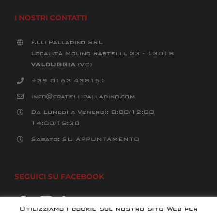
I NOSTRI CONTATTI
F.lli Palladino SRL
Località Molino Rastelli, 23 - 13018
VALDUGGIA
(VC)
+39 0163 438151
info@fratellipalladino.com
Da Lunedì a Venerdì: 8:00/12:00
14:00/18:30
Sabato: SU APPUNTAMENTO
SEGUICI SU FACEBOOK
Utilizziamo i cookie sul nostro sito Web per