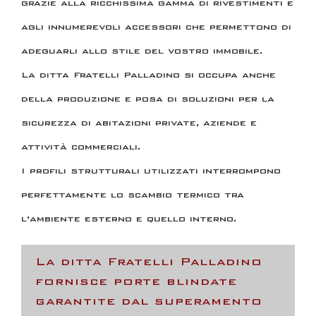
grazie alla ricchissima gamma di rivestimenti e
agli innumerevoli accessori che permettono di
adeguarli allo stile del vostro immobile.
La ditta Fratelli Palladino si occupa anche
della produzione e posa di soluzioni per la
sicurezza di abitazioni private, aziende e
attività commerciali.
I profili strutturali utilizzati interrompono
perfettamente lo scambio termico tra
l’ambiente esterno e quello interno.
La ditta Fratelli Palladino
fornisce porte blindate
garantite dal superamento