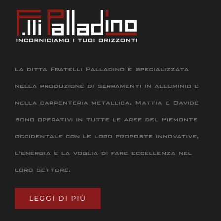
la ditta Fratelli Palladino è specializzata
nella produzione di serramenti in alluminio e
nella carpenteria metallica. Mattia e Davide
sono operativi in tutte le aree del Piemonte
occidentale con le loro proposte innovative,
l’energia e la voglia di fare eccellenza nel
loro settore.
LEGGI DI PIÙ