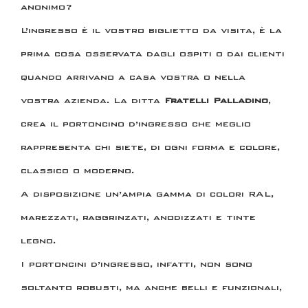
anonimo?
L’ingresso è il vostro biglietto da visita, è la
prima cosa osservata dagli ospiti o dai clienti
quando arrivano a casa vostra o nella
vostra azienda. La ditta
Fratelli Palladino
,
crea il portoncino d’ingresso che meglio
rappresenta chi siete, di ogni forma e colore,
classico o moderno.
A disposizione un’ampia gamma di colori RAL,
marezzati, raggrinzati, anodizzati e tinte
legno.
I portoncini d’ingresso, infatti, non sono
soltanto robusti, ma anche belli e funzionali,