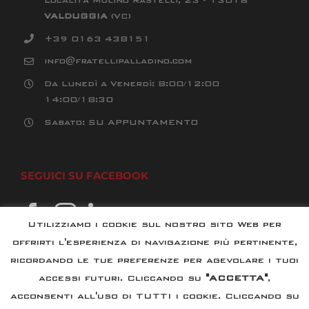
VALDUGGIA
(VC)
+39 0163 438151
info@fratellipalladino.com
Da Lunedì a Venerdì: 8:00/12:00
14:00/18:30
Sabato: SU APPUNTAMENTO
SEGUICI SU FACEBOOK
Utilizziamo i cookie sul nostro sito Web per
offrirti l'esperienza di navigazione più pertinente,
ricordando le tue preferenze per agevolare i tuoi
accessi futuri. Cliccando su
"ACCETTA"
,
acconsenti all'uso di TUTTI i cookie. Cliccando su