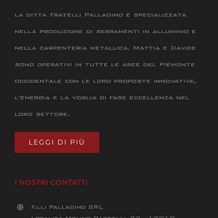
la ditta Fratelli Palladino è specializzata
nella produzione di serramenti in alluminio e
nella carpenteria metallica. Mattia e Davide
sono operativi in tutte le aree del Piemonte
occidentale con le loro proposte innovative,
l’energia e la voglia di fare eccellenza nel
loro settore.
LEGGI DI PIÙ
I NOSTRI CONTATTI
F.lli Palladino SRL
Località Molino Rastelli, 23 - 13018