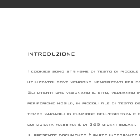
INTRODUZIONE
I cookies sono stringhe di testo di piccole
utilizzato) dove vengono memorizzati per es
Gli utenti che visionano il sito, vedranno i
periferiche mobili), in piccoli file di test
tempo variabili in funzione dell’esigenza e
cui durata massima è di 365 giorni solari.
Il presente documento è parte integrante 