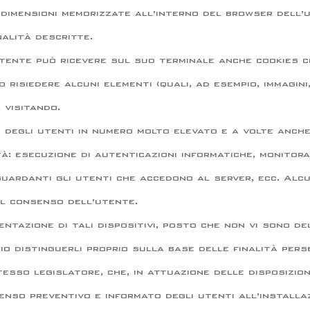
e dimensioni memorizzate all’interno del browser dell’
nalità descritte.
utente può ricevere sul suo terminale anche cookies ch
o risiedere alcuni elementi (quali, ad esempio, immagini,
 visitando.
r degli utenti in numero molto elevato e a volte anch
à: esecuzione di autenticazioni informatiche, monitora
guardanti gli utenti che accedono al server, ecc. Alcu
el consenso dell’utente.
ntazione di tali dispositivi, posto che non vi sono de
rio distinguerli proprio sulla base delle finalità perse
stesso legislatore, che, in attuazione delle disposiz
enso preventivo e informato degli utenti all’installazi