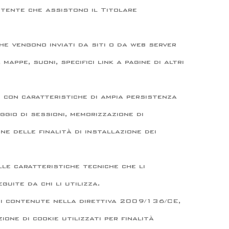
utente che assistono il Titolare
e vengono inviati da siti o da web server
 mappe, suoni, specifici link a pagine di altri
e con caratteristiche di ampia persistenza
ggio di sessioni, memorizzazione di
ne delle finalità di installazione dei
lle caratteristiche tecniche che li
guite da chi li utilizza.
ioni contenute nella direttiva 2009/136/CE,
one di cookie utilizzati per finalità