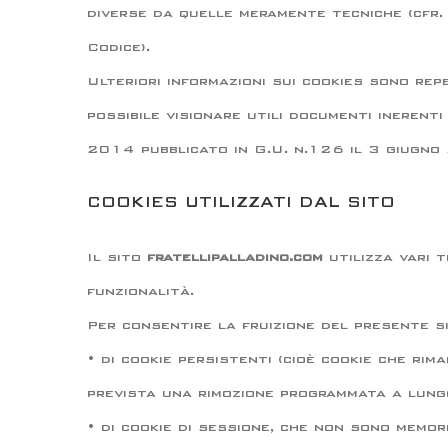
diverse da quelle meramente tecniche (cfr. 
Codice).
Ulteriori informazioni sui cookies sono rep
possibile visionare utili documenti inerent
2014 pubblicato in G.U. n.126 il 3 giugno
COOKIES UTILIZZATI DAL SITO
Il sito
fratellipalladino.com
utilizza vari t
funzionalità.
Per consentire la fruizione del presente si
• di cookie persistenti (cioè cookie che ri
prevista una rimozione programmata a lungo
• di cookie di sessione, che non sono memo