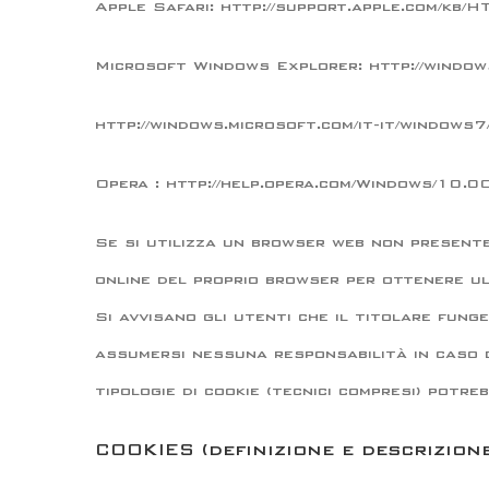
Apple Safari: http://support.apple.com/kb
Microsoft Windows Explorer: http://window
http://windows.microsoft.com/it-it/windows
Opera : http://help.opera.com/Windows/10.00
Se si utilizza un browser web non presente
online del proprio browser per ottenere ult
Si avvisano gli utenti che il titolare fung
assumersi nessuna responsabilità in caso di
tipologie di cookie (tecnici compresi) potre
COOKIES (definizione e descrizion