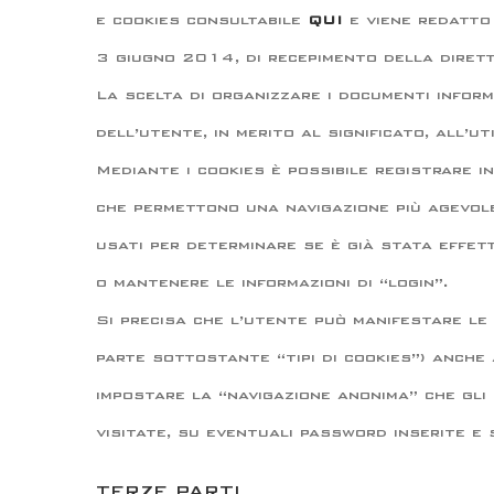
e cookies consultabile
QUI
e viene redatto
3 giugno 2014, di recepimento della diret
La scelta di organizzare i documenti infor
dell’utente, in merito al significato, all’ut
Mediante i cookies è possibile registrare i
che permettono una navigazione più agevole
usati per determinare se è già stata effett
o mantenere le informazioni di “login”.
Si precisa che l’utente può manifestare le 
parte sottostante “tipi di cookies”) anche 
impostare la “navigazione anonima” che gli 
visitate, su eventuali password inserite e
TERZE PARTI