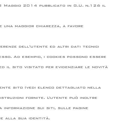
8 Maggio 2014 pubblicato in G.U. n.126 il
e una maggior chiarezza, a favore
erenze dell’utente ed altri dati tecnici
esso. Ad esempio, i cookies possono essere
 il sito visitato per evidenziare le novità
sente sito (vedi elenco dettagliato nella
struzioni fornite. L’utente può inoltre
 informazione sui siti, sulle pagine
e alla sua identità.