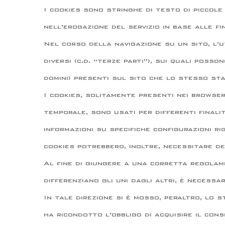
I cookies sono stringhe di testo di piccol
nell’erogazione del servizio in base alle fi
Nel corso della navigazione su un sito, l’
diversi (c.d. “terze parti”), sui quali posson
domini) presenti sul sito che lo stesso sta
I cookies, solitamente presenti nei browse
temporale, sono usati per differenti finalit
informazioni su specifiche configurazioni ri
cookies potrebbero, inoltre, necessitare d
Al fine di giungere a una corretta regolame
differenziano gli uni dagli altri, è necessa
In tale direzione si è mosso, peraltro, lo 
ha ricondotto l’obbligo di acquisire il cons