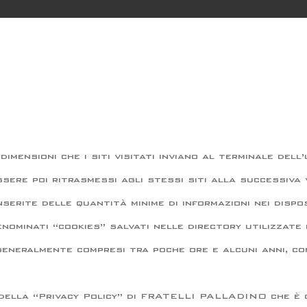
 dimensioni che i siti visitati inviano al terminale de
sere poi ritrasmessi agli stessi siti alla successiva 
nserite delle quantità minime di informazioni nei dispo
o denominati “cookies” salvati nelle directory utilizzat
 generalmente compresi tra poche ore e alcuni anni, con
della “Privacy Policy” di FRATELLI PALLADINO che è 