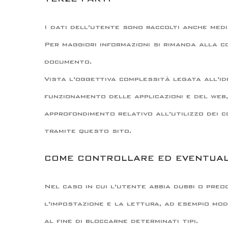
I dati dell’utente sono raccolti anche medi
Per maggiori informazioni si rimanda alla c
documento.
Vista l’oggettiva complessità legata all’id
funzionamento delle applicazioni e del web
approfondimento relativo all’utilizzo dei co
tramite questo sito.
COME CONTROLLARE ED EVENTUALM
Nel caso in cui l’utente abbia dubbi o preoc
l’impostazione e la lettura, ad esempio mod
al fine di bloccarne determinati tipi.