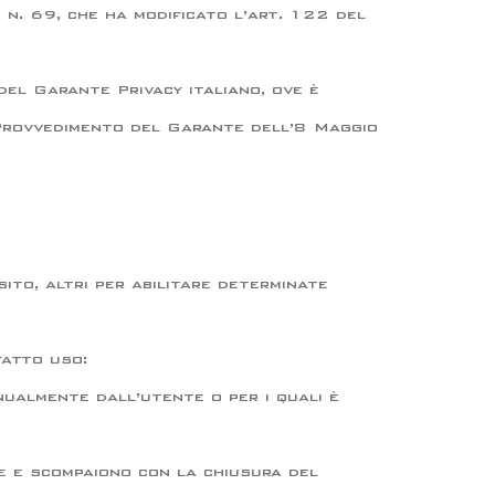
 n. 69, che ha modificato l’art. 122 del
del Garante Privacy italiano, ove è
el Provvedimento del Garante dell’8 Maggio
 sito, altri per abilitare determinate
fatto uso:
nualmente dall’utente o per i quali è
re e scompaiono con la chiusura del