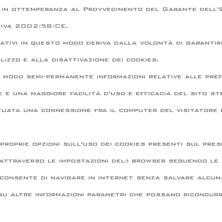
 in ottemperanza al Provvedimento del Garante dell’
tiva 2002/58/CE.
mativi in questo modo deriva dalla volontà di garantir
ilizzo e alla disattivazione dei cookies.
n modo semi-permanente informazioni relative alle pref
 e una maggiore facilità d’uso e efficacia del sito st
uata una connessione fra il computer del visitatore ed
proprie opzioni sull’uso dei cookies presenti sul pre
attraverso le impostazioni del/i browser seguendo le i
consente di navigare in internet senza salvare alcuna
 su altre informazioni parametri che possano ricondurr