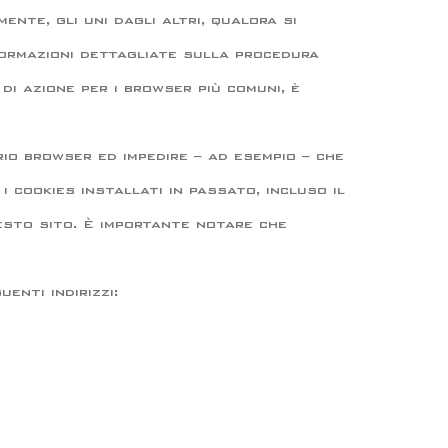
nte, gli uni dagli altri, qualora si
formazioni dettagliate sulla procedura
i azione per i browser più comuni, è
io browser ed impedire – ad esempio – che
 cookies installati in passato, incluso il
uesto sito. È importante notare che
enti indirizzi: