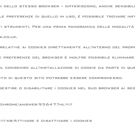
i dello stesso browser – differiscono, anche sensibilme
e preferenze di quello in uso, è possibile trovare in
i strumenti. Per una prima panoramica delle modalità d
a.co.uk.
relative ai cookies direttamente all’interno del propr
 preferenze del browser è inoltre possibile eliminare i
il consenso all’installazione di cookie da parte di q
mento di questo sito potrebbe essere compromesso.
stire o disabilitare i cookies nel suo browser ai segu
m/chrome/answer/95647?hl=it
/it/kb/Attivare e disattivare i cookies