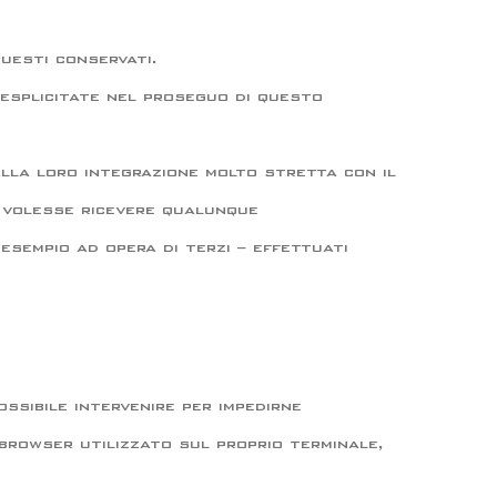
uesti conservati.
o esplicitate nel proseguo di questo
alla loro integrazione molto stretta con il
a volesse ricevere qualunque
 esempio ad opera di terzi – effettuati
ossibile intervenire per impedirne
 browser utilizzato sul proprio terminale,