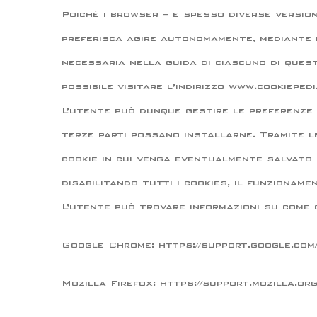
Poiché i browser – e spesso diverse version
preferisca agire autonomamente, mediante l
necessaria nella guida di ciascuno di quest
possibile visitare l’indirizzo www.cookiepedi
L’utente può dunque gestire le preferenze 
terze parti possano installarne. Tramite le
cookie in cui venga eventualmente salvato 
disabilitando tutti i cookies, il funziona
L’utente può trovare informazioni su come ge
Google Chrome: https://support.google.co
Mozilla Firefox: https://support.mozilla.org