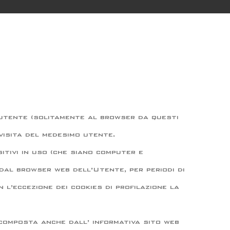
ll’utente (solitamente al browser da questi
visita del medesimo utente.
sitivi in uso (che siano computer e
e dal browser web dell’Utente, per periodi di
 l’eccezione dei cookies di profilazione la
composta anche dall’ informativa sito web