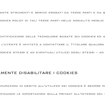
ante strumenti e servizi erogati da terze parti e da q
ookies policy di tali terze parti nelle modalità megli
entificazione delle tecnologie basate sui cookies ed 
, l’utente è invitato a contattare il Titolare qualor
okies stessi e ad eventuali utilizzi degli stessi – ad
ENTE DISABILITARE I COOKIES
cupazioni in merito all’utilizzo dei cookies è sempre p
ificando le impostazioni sulla privacy all’interno del