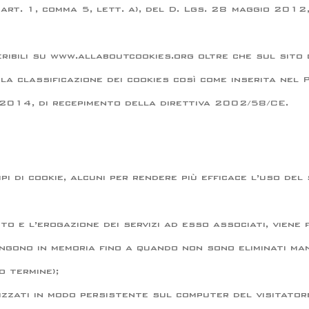
art. 1, comma 5, lett. a), del D. Lgs. 28 maggio 2012,
eribili su www.allaboutcookies.org oltre che sul sito 
i la classificazione dei cookies così come inserita n
 2014, di recepimento della direttiva 2002/58/CE.
ipi di cookie, alcuni per rendere più efficace l’uso del
to e l’erogazione dei servizi ad esso associati, viene 
mangono in memoria fino a quando non sono eliminati ma
 termine);
rizzati in modo persistente sul computer del visitato