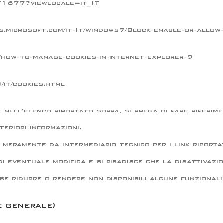
/HT1677?viewlocale=it_IT
s.microsoft.com/it-It/windows7/Block-enable-or-allow
7/how-to-manage-cookies-in-internet-explorer-9
/it/cookies.html
 nell’elenco riportato sopra, si prega di fare riferi
eriori informazioni.
e meramente da intermediario tecnico per i link ripor
 eventuale modifica e si ribadisce che la disattivazi
bbe ridurre o rendere non disponibili alcune funzionali
e generale)