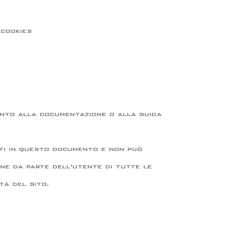
-cookies
mento alla documentazione o alla guida
tati in questo documento e non può
one da parte dell’utente di tutte le
tà del sito.