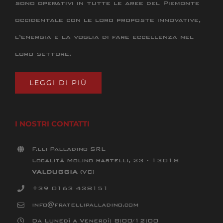
sono operativi in tutte le aree del Piemonte
occidentale con le loro proposte innovative,
l’energia e la voglia di fare eccellenza nel
loro settore.
LEGGI DI PIÙ
I NOSTRI CONTATTI
F.lli Palladino SRL
Località Molino Rastelli, 23 - 13018
VALDUGGIA
(VC)
+39 0163 438151
info@fratellipalladino.com
Da Lunedì a Venerdì: 8:00/12:00