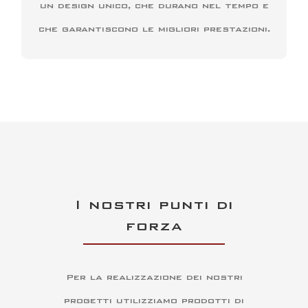
un design unico, che durano nel tempo e
CONTATTACI
che garantiscono le migliori prestazioni.
I nostri punti di
forza
Per la realizzazione dei nostri
progetti utilizziamo prodotti di