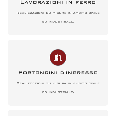
Lavorazioni in ferro
idea e renderla la sua opera d’arte.
Realizzazioni su misura in ambito civile
CONTATTACI
ed industriale.
PERSONALIZZAZIONE
Comfort, solidità e resistenza sono
qualità che contano e fanno la
Portoncini d'ingresso
differenza.
Realizzazioni su misura in ambito civile
CONTATTACI
ed industriale.