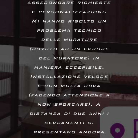
assecondare richieste
poco, non mi hanno
portoncino e una
GRAZIANO BELLAN
recato alcun disturbo
e personalizzazioni.
porta interna.
Mi hanno risolto un
in casa lasciando
Consigliati!”
tutto pulito, che solo
problema tecnico
delle murature
chi ha avuto
MAURO GILODI
(dovuto ad un errore
interventi in casa sa
quanto questo è
del muratore) in
maniera eccepibile.
importante!”
Installazione veloce
e con molta cura
ROBERTO C.
(facendo attenzione a
non sporcare). A
distanza di due anni i
serramenti si
presentano ancora