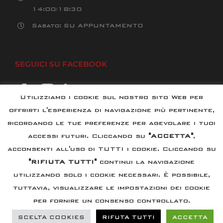
14:00/18:30
Sabato: SU APPUNTAMENTO
SEGUICI SU FACEBOOK
Utilizziamo i cookie sul nostro sito Web per
offrirti l'esperienza di navigazione più pertinente,
ricordando le tue preferenze per agevolare i tuoi
accessi futuri. Cliccando su
"ACCETTA"
,
acconsenti all'uso di TUTTI i cookie. Cliccando su
"RIFIUTA TUTTI"
continui la navigazione
utilizzando solo i cookie necessari. È possibile,
©
2026
F.LLI PALLADINO S.R.L.
| All Rights Reserved |
tuttavia, visualizzare le impostazioni dei cookie
P.IVA: 02783900026 |
Informativa PRIVACY
|
COOKIES
per fornire un consenso controllato.
Policy
|
SCELTA COOKIES
RIFUTA TUTTI
ACCETTA
Powered by
2000net Srl
| Platform
SmartWEB360°